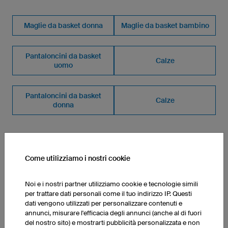
Maglie da basket donna
Maglie da basket bambino
Pantaloncini da basket
Calze
uomo
Pantaloncini da basket
Calze
donna
Come utilizziamo i nostri cookie
Noi e i nostri partner utilizziamo cookie e tecnologie simili
ECCO COME FUNZIONA IL CONFIGURATORE
per trattare dati personali come il tuo indirizzo IP. Questi
dati vengono utilizzati per personalizzare contenuti e
annunci, misurare l'efficacia degli annunci (anche al di fuori
del nostro sito) e mostrarti pubblicità personalizzata e non