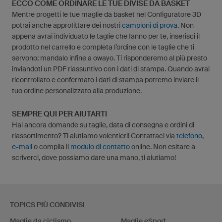
ECCO COME ORDINARE LE TUE DIVISE DA BASKET
Mentre progetti le tue maglie da basket nel Configuratore 3D
potrai anche approfittare dei nostri
campioni di prova
. Non
appena avrai individuato le taglie che fanno per te, inserisci il
prodotto nel carrello e completa l’ordine con le taglie che ti
servono; mandalo infine a owayo. Ti risponderemo al più presto
inviandoti un PDF riassuntivo con i dati di stampa. Quando avrai
ricontrollato e confermato i dati di stampa potremo inviare il
tuo ordine personalizzato alla produzione.
SEMPRE QUI PER AIUTARTI
Hai ancora domande su taglie, data di consegna e ordini di
riassortimento? Ti aiutiamo volentieri! Contattaci via
telefono
,
e-mail
o compila il
modulo di contatto
online. Non esitare a
scriverci, dove possiamo dare una mano, ti aiutiamo!
TOPICS PIÙ CONDIVISI
Maglie da ciclismo
Maglie eSport