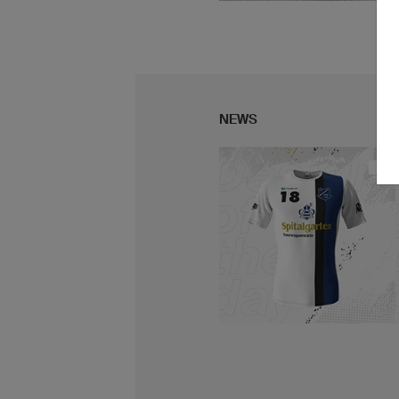
owayo ti permette di diseg
e d'inserire liberame
multicolore e stemmi. Pe
NEWS
possibile. Il tutto
... per sa