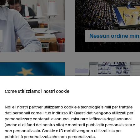
Nessun ordine mi
Che il tuo ordine sia da un
lcio sono confezionati in
problema! – owayo realiz
offriamo ai nostri clienti
Come utilizziamo i nostri cookie
desideri. I tuoi capi di abb
 e garantiamo ai nostri
spediti in tempi rapidi, gr
dizioni di lavoro possibili.
sita in Germania.
.
Noi e i nostri partner utilizziamo cookie e tecnologie simili per trattare
dati personali come il tuo indirizzo IP. Questi dati vengono utilizzati per
personalizzare contenuti e annunci, misurare l'efficacia degli annunci
Ricerca e sviluppo
(anche al di fuori del nostro sito) e mostrarti pubblicità personalizzata e
non personalizzata. Cookie e ID mobili vengono utilizzati sia per
pubblicità personalizzata che non personalizzata.