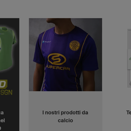
ua
I nostri prodotti da
T
nel
calcio
D