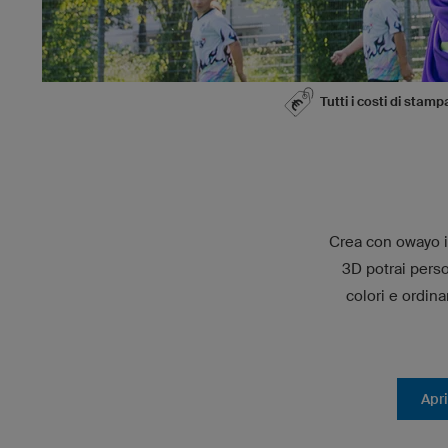
Tutti i costi di stamp
Crea con owayo il
3D potrai perso
colori e ordina
Apri