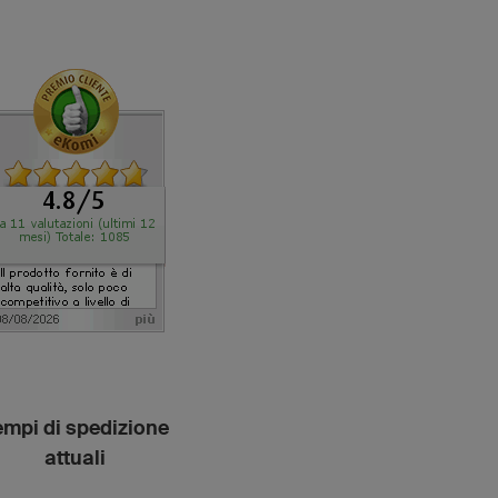
empi di spedizione
attuali