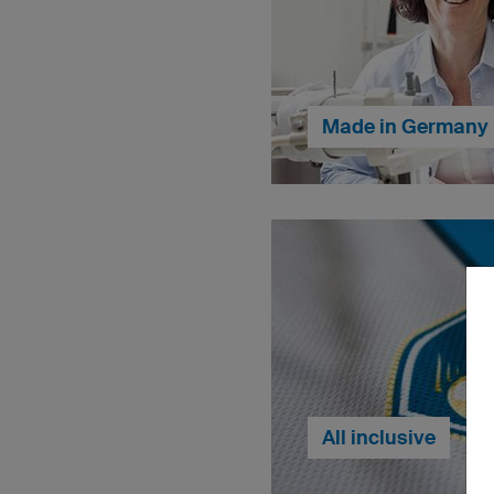
Made in Germany
I nostri prodotti da ca
Germania. In questo modo 
una qualità eccellente
dipendenti le migliori con
All inclusive