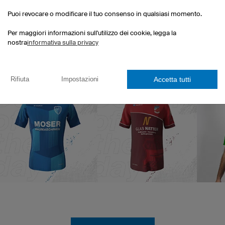
Puoi revocare o modificare il tuo consenso in qualsiasi momento.
Per maggiori informazioni sull'utilizzo dei cookie, legga la
Non scendiamo a comprom
nare la tua maglia da calcio
nostra
informativa sulla privacy
vestibilità dei nostri capi 
nte nomi, numeri, loghi
Ogni prodotto viene sot
rsino la stampa di foto è
lavorazione minuzioso e im
 è incluso nel prezzo.
Accetta tutti
Rifiuta
Impostazioni
meglio i nostri atleti, amator
perne di più
prestazioni sportive.