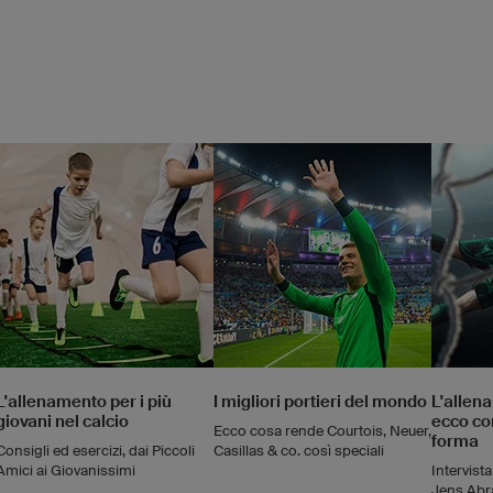
L'allenamento per i più
I migliori portieri del mondo
L'allena
giovani nel calcio
ecco co
Ecco cosa rende Courtois, Neuer,
forma
Consigli ed esercizi, dai Piccoli
Casillas & co. così speciali
Amici ai Giovanissimi
Intervista
Jens Ab