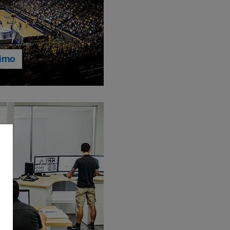
nimo
o o diecimila pezzi, nessun
za per te le quantità che
igliamento sportivo verranno
azie alla nostra produzione
..per saperne di più