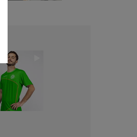
essi se si tratta della
di abbigliamento da calcio.
toposto a un processo di
pegnativo per sostenere al
i o professionisti, nelle loro
... per saperne di più