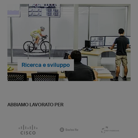
owayo ti permette di personalizzare completamente
la tua divisa da pallamano e d'inserire liberamente
nomi, numeri, loghi multicolore e stemmi societari.
Persino la stampa di foto è possibile. Il tutto è incluso
nel prezzo.
... per saperne di più
Ricerca e sviluppo
Non scendiamo a compromessi se si tratta della
ABBIAMO LAVORATO PER
vestibilità delle nostre maglie. Ogni prodotto viene
sottoposto a un processo di lavorazione minuzioso e
impegnativo per sostenere al meglio i nostri atleti,
amatori o professionisti, nelle loro prestazioni
sportive.
... per saperne di più