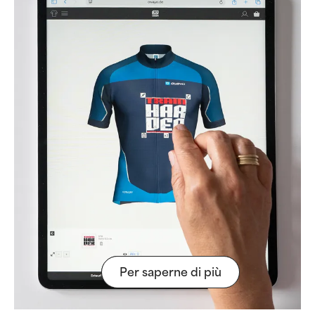
Per saperne di più
Per saperne di più