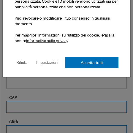
Cognome
personalizzata. Cookie e ID mobili vengono utilizzati sia per
pubblicità personalizzata che non personalizzata.
Puoi revocare o modificare il tuo consenso in qualsiasi
momento.
Azienda o associazione sportiva (facoltativo)
Per maggiori informazioni sull'utilizzo dei cookie, legga la
nostra
informativa sulla privacy
Indirizzo
Accetta tutti
Rifiuta
Impostazioni
Indirizzo riga 2 (facoltativo)
CAP
Città