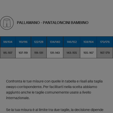
PALLAMANO - PANTALONCINI BAMBINO
98/104
110/116
122/128
134/140
146/152
158/164
170/176
95-107
107-119
119-131
131-143
143-155
155-167
167-179
Confronta le tue misure con quelle in tabella e risali alla taglia
owayo corrispondente. Per facilitarti nella scelta abbiamo
aggiunto anche le taglie comunemente usate a livello
internazionale.
Se la tua misura è al limite tra due taglie, la decisione dipende