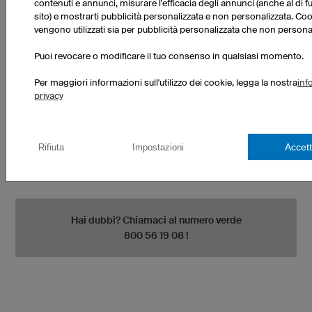
contenuti e annunci, misurare l'efficacia degli annunci (anche al di f
sito) e mostrarti pubblicità personalizzata e non personalizzata. Coo
Circonferenza bacino (B)
vengono utilizzati sia per pubblicità personalizzata che non personal
Fai scorrere il metro da sarta attorno alle anche,
nel punto più sporgente del bacino (e del
Puoi revocare o modificare il tuo consenso in qualsiasi momento.
fondoschiena). La distanza tra i piedi deve
corrispondere alla larghezza delle anche/del
Per maggiori informazioni sull'utilizzo dei cookie, legga la nostra
inf
bacino. Abbi cura di non stringere troppo il metro
privacy
da sarta e di tenerlo parallelo al pavimento.
Accett
Rifiuta
Impostazioni
Hai dubbi? Chiamaci al numero verde
800 56 19 08 !