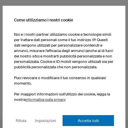
ALTRI PRODOTTI DELLA NOSTRA GAMMA
Come utilizziamo i nostri cookie
Noi e i nostri partner utilizziamo cookie e tecnologie simili
Pantaloncini da calcio
Calzettoni
per trattare dati personali come il tuo indirizzo IP. Questi
donna
dati vengono utilizzati per personalizzare contenuti e
annunci, misurare l'efficacia degli annunci (anche al di fuori
del nostro sito) e mostrarti pubblicità personalizzata e non
Pantaloncini da calcio
Maglie da calcio donna
personalizzata. Cookie e ID mobili vengono utilizzati sia per
uomo
pubblicità personalizzata che non personalizzata.
Puoi revocare o modificare il tuo consenso in qualsiasi
Crea le tue maglie da
Calzettoni
momento.
calcio
Per maggiori informazioni sull'utilizzo dei cookie, legga la
nostra
informativa sulla privacy
Accetta tutti
Rifiuta
Impostazioni