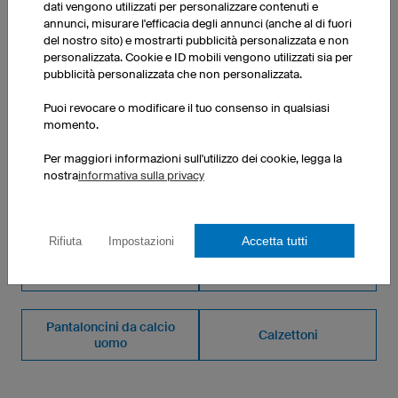
dati vengono utilizzati per personalizzare contenuti e
10 pezzi: CHF 16.00 per pezzo
annunci, misurare l'efficacia degli annunci (anche al di fuori
50 pezzi: CHF 14.50 per pezzo
del nostro sito) e mostrarti pubblicità personalizzata e non
personalizzata. Cookie e ID mobili vengono utilizzati sia per
pubblicità personalizzata che non personalizzata.
Puoi revocare o modificare il tuo consenso in qualsiasi
momento.
ALTRI PRODOTTI DELLA NOSTRA GAMMA
Per maggiori informazioni sull'utilizzo dei cookie, legga la
nostra
informativa sulla privacy
Pantaloncini da calcio
Protezioni gomito
donna
Accetta tutti
Rifiuta
Impostazioni
Calzettoni
Maglie da calcio donna
Pantaloncini da calcio
Calzettoni
uomo