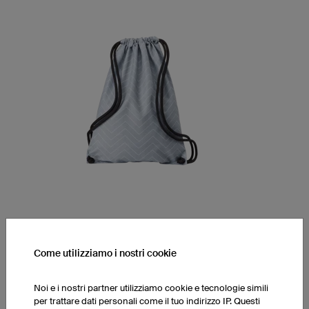
Sacca sportiva Basic
Materiale robusto
Come utilizziamo i nostri cookie
Stampa all-over inclusa nel prezzo
Noi e i nostri partner utilizziamo cookie e tecnologie simili
per trattare dati personali come il tuo indirizzo IP. Questi
1 pezzo: CHF 19.50 per pezzo