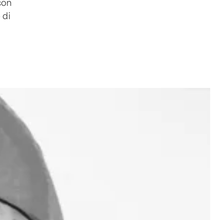
con
 di