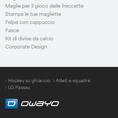
Maglie per il gioco delle freccette
Stampa le tue magliette
Felpe con cappuccio
Fasce
Kit di divise da calcio
Corporate Design
Hockey su ghiaccio
Atleti e squadre
/
/
LG Passau