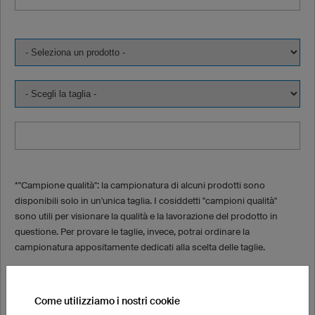
*"Campione qualità": la campionatura di alcuni prodotti sono
disponibili solo in un'unica taglia. I cosiddetti "campioni qualità"
sono utili per visionare la qualità e la lavorazione del prodotto in
questione. Per provare le taglie, invece, potrai ordinare la
campionatura appositamente dedicati alla scelta delle taglie.
Prodotto --> Campioni per scelta taglie
Maglia FL3 Basic manica lunga --> Maglia F3 Basic
Come utilizziamo i nostri cookie
Maglia FL5 Pro manica lunga --> Maglia F5 Pro