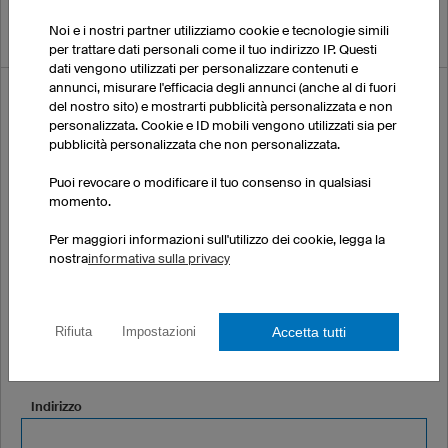
Maglia FL6 Hero manica lunga --> Maglia D6 Hero
Noi e i nostri partner utilizziamo cookie e tecnologie simili
Maglia FL1 Kids manica lunga --> Maglia F1 Kids
per trattare dati personali come il tuo indirizzo IP. Questi
dati vengono utilizzati per personalizzare contenuti e
annunci, misurare l'efficacia degli annunci (anche al di fuori
Vorrei ordinare una campionatura:
del nostro sito) e mostrarti pubblicità personalizzata e non
personalizzata. Cookie e ID mobili vengono utilizzati sia per
pubblicità personalizzata che non personalizzata.
Nome
Puoi revocare o modificare il tuo consenso in qualsiasi
momento.
Per maggiori informazioni sull'utilizzo dei cookie, legga la
Cognome
nostra
informativa sulla privacy
Azienda o associazione sportiva (facoltativo)
Accetta tutti
Rifiuta
Impostazioni
Indirizzo