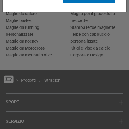
Maglie da ciclismo
Maglie eSport
Maglie da calcio
Maglie per il gioco delle
Maglie basket
freccette
Maglie da running
Stampa le tue magliette
personalizzate
Felpe con cappuccio
Maglie da hockey
personalizzate
Maglie da Motocross
Kit di divise da calcio
Maglie da mountain bike
Corporate Design
Prodotti
Striscioni
SPORT
SERVIZIO