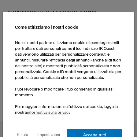
ALTRI PRODOTTI DELLA NOSTRA GAMMA
Come utilizziamo i nostri cookie
Pantaloncini per sport di
Calze
squadra - donna
Noi e i nostri partner utilizziamo cookie e tecnologie simili
per trattare dati personali come il tuo indirizzo IP. Questi
dati vengono utilizzati per personalizzare contenuti e
Maglie per sport di
Calze
annunci, misurare l'efficacia degli annunci (anche al di fuori
squadra - donna
del nostro sito) e mostrarti pubblicità personalizzata e non
personalizzata. Cookie e ID mobili vengono utilizzati sia per
pubblicità personalizzata che non personalizzata.
Pantaloncini per sport di
Maglie sport di squadra -
squadra - uomo
uomo
Puoi revocare o modificare il tuo consenso in qualsiasi
momento.
Per maggiori informazioni sull'utilizzo dei cookie, legga la
nostra
informativa sulla privacy
TOPICS PIÙ CONDIVISI
Accetta tutti
Rifiuta
Impostazioni