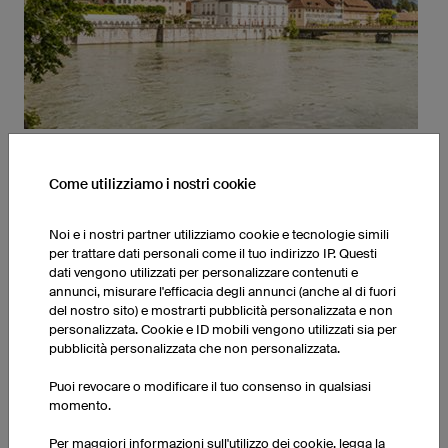
Sede centrale di Regensburg (Germania)
owayo GmbH
Come utilizziamo i nostri cookie
Landshuter Str. 6
93047 Regensburg
Germania
Noi e i nostri partner utilizziamo cookie e tecnologie simili
per trattare dati personali come il tuo indirizzo IP. Questi
dati vengono utilizzati per personalizzare contenuti e
Contatti (in italiano)
annunci, misurare l'efficacia degli annunci (anche al di fuori
Tel. : +49 941 890 550 830
del nostro sito) e mostrarti pubblicità personalizzata e non
info-it@owayo.com
personalizzata. Cookie e ID mobili vengono utilizzati sia per
pubblicità personalizzata che non personalizzata.
Puoi revocare o modificare il tuo consenso in qualsiasi
momento.
Per maggiori informazioni sull'utilizzo dei cookie, legga la