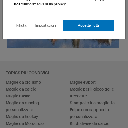
nostra
informativa sulla privacy
Accetta tutti
Rifiuta
Impostazioni
TOPICS PIÙ CONDIVISI
Maglie da ciclismo
Maglie eSport
Maglie da calcio
Maglie per il gioco delle
Maglie basket
freccette
Maglie da running
Stampa le tue magliette
personalizzate
Felpe con cappuccio
Maglie da hockey
personalizzate
Maglie da Motocross
Kit di divise da calcio