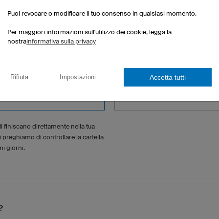
Puoi revocare o modificare il tuo consenso in qualsiasi momento.
Per maggiori informazioni sull'utilizzo dei cookie, legga la
nostra
informativa sulla privacy
Accetta tutti
Rifiuta
Impostazioni
Telefono (facoltativo)
l finiscano direttamente nella tua
i preghiamo di controllare la cartella
i giorni.
?