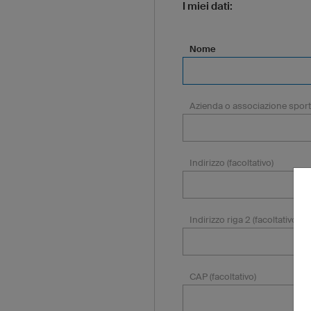
I miei dati:
Nome
Azienda o associazione sportiv
Indirizzo (facoltativo)
Indirizzo riga 2 (facoltativo)
CAP (facoltativo)