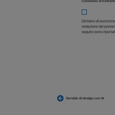
Consenso al trattame
Dichiaro di autorizz
redazione del preven
seguito sono riportat
Servizio di design con IA