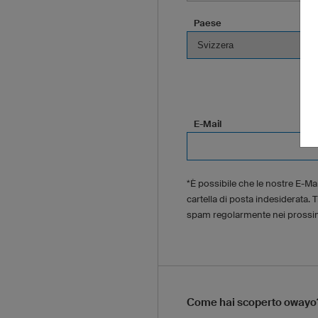
Paese
E-Mail
*È possibile che le nostre E-Mai
cartella di posta indesiderata. T
spam regolarmente nei prossim
Come hai scoperto owayo