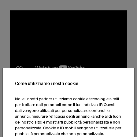
Come utilizziamo i nostri cookie
Passo nr. 2: Pulire la catena
Noi e i nostri partner utilizziamo cookie e tecnologie simili
Quando pulisci la catena, fai attenzione a
non
per trattare dati personali come il tuo indirizzo IP. Questi
dati vengono utilizzati per personalizzare contenuti e
sgrassarla completamente
, altrimenti l'olio tra i perni
annunci, misurare l'efficacia degli annunci (anche al di fuori
e le piastrine potrebbe sciogliersi danneggiando così
del nostro sito) e mostrarti pubblicità personalizzata e non
la catena. Evita di usare apparecchi per la pulizia delle
personalizzata. Cookie e ID mobili vengono utilizzati sia per
catene o strumenti simili.
pubblicità personalizzata che non personalizzata.