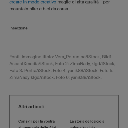
creare in modo creativo
maglie di alta qualità – per
mountain bike e bici da corsa.
Inserzione
Fonti: Immagine titolo: Vera_Petrunina/iStock, Bild1:
AscentXmedia/iStock, Foto 2: ZimaNady_klgd/iStock,
Foto 3: Portra/iStock, Foto 4: yanik88/iStock, Foto 5:
ZimaNady_klgd/iStock, Foto 6: yanik88/iStock.
Altri articoli
Consigli per la vostra
La storia del calcio a
attraversata delle Alpi
colpo d’occhio