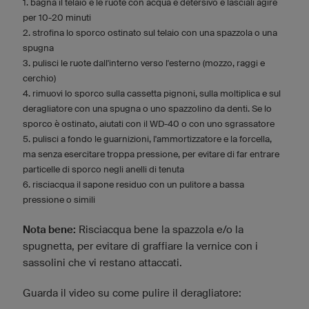
1. bagna il telaio e le ruote con acqua e detersivo e lasciali agire
per 10-20 minuti
2. strofina lo sporco ostinato sul telaio con una spazzola o una
spugna
3. pulisci le ruote dall'interno verso l'esterno (mozzo, raggi e
cerchio)
4. rimuovi lo sporco sulla cassetta pignoni, sulla moltiplica e sul
deragliatore con una spugna o uno spazzolino da denti. Se lo
sporco è ostinato, aiutati con il WD-40 o con uno sgrassatore
5. pulisci a fondo le guarnizioni, l'ammortizzatore e la forcella,
ma senza esercitare troppa pressione, per evitare di far entrare
particelle di sporco negli anelli di tenuta
6. risciacqua il sapone residuo con un pulitore a bassa
pressione o simili
Nota bene:
Risciacqua bene la spazzola e/o la
spugnetta, per evitare di graffiare la vernice con i
sassolini che vi restano attaccati.
Guarda il video su come pulire il deragliatore: