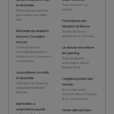
Tutto iniziò con un
in bicicletta
pallone
Attrezzatura e percorsi
per il vostro tour delle
Alpi
Formazione per
istruttori di fitness
Bicicletta da strada in
Analisi del lavoro
dell'istruttore di fitness
inverno: Consigli e
trucchi
Come guidare la
Le donne nel settore
bicicletta da strada in
del gaming
modo sicuro in inverno e
9 domande alla
in primavera
scienziata e gamer
Natalie Denk
La posizione corretta
in bicicletta
I migliori portieri del
Intervista con l'esperto
mondo
indipendente Robert
Ecco cosa rende
Kühnen
Courtois, Neuer, Casillas
& co. così speciali
Dal motivo a
scacchiera a quelli
Come allenarsi per