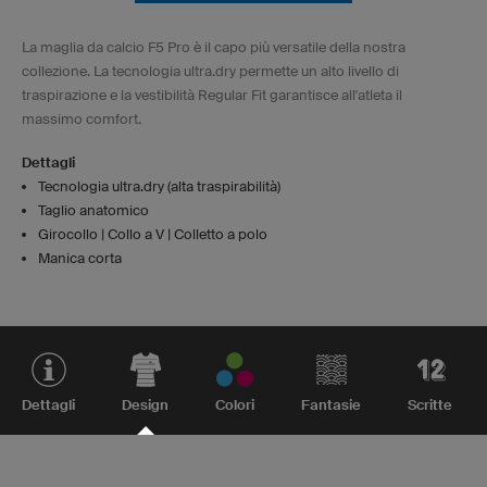
La maglia da calcio F5 Pro è il capo più versatile della nostra
collezione. La tecnologia ultra.dry permette un alto livello di
traspirazione e la vestibilità Regular Fit garantisce all'atleta il
massimo comfort.
Dettagli
Tecnologia ultra.dry (alta traspirabilità)
Taglio anatomico
Girocollo | Collo a V | Colletto a polo
Manica corta
Dettagli
Design
Colori
Fantasie
Scritte