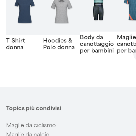
Body da
Maglie
T-Shirt
Hoodies &
canottaggio
canott
donna
Polo donna
per bambini
per ba
Item
1
of
6
Topics più condivisi
Maglie da ciclismo
Maglie da calcio