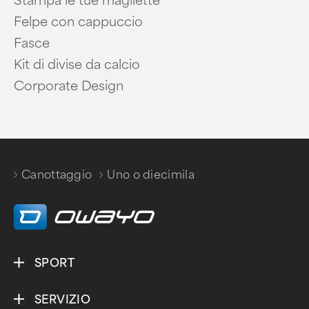
Stampa le tue magliette
Felpe con cappuccio
Fasce
Kit di divise da calcio
Corporate Design
Canottaggio
Uno o diecimila
/
SPORT
SERVIZIO